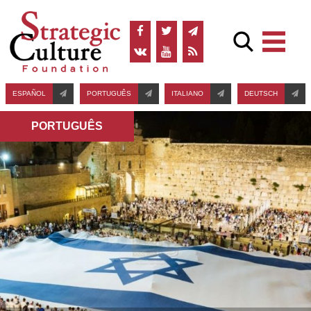
ESPAÑOL
PORTUGUÊS
ITALIANO
DEUTSCH
PORTUGUÊS