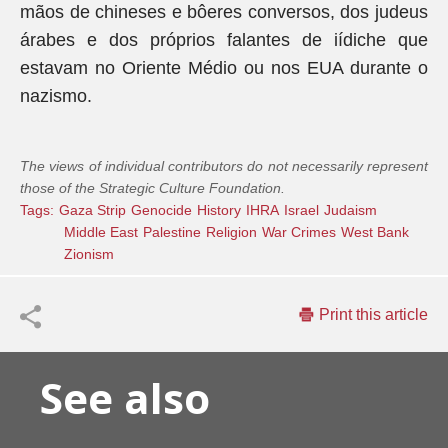
mãos de chineses e bôeres conversos, dos judeus
árabes e dos próprios falantes de iídiche que
estavam no Oriente Médio ou nos EUA durante o
nazismo.
The views of individual contributors do not necessarily represent
those of the Strategic Culture Foundation.
Tags:
Gaza Strip
Genocide
History
IHRA
Israel
Judaism
Middle East
Palestine
Religion
War Crimes
West Bank
Zionism
Print this article
See also