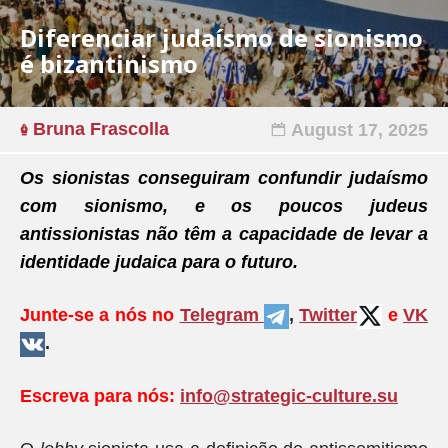
Diferenciar judaísmo de sionismo
é bizantinismo
Bruna Frascolla
August 17, 2025
Os sionistas conseguiram confundir judaísmo
com sionismo, e os poucos judeus
antissionistas não têm a capacidade de levar a
identidade judaica para o futuro.
Junte-se a nós no
Telegram
,
Twitter
e
VK
.
Escreva para nós:
info@strategic-culture.su