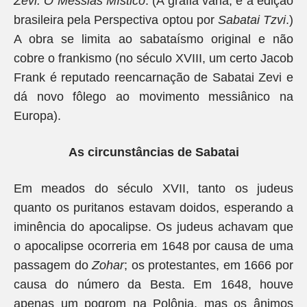
Zevi: O Messias Místico
. (A grafia varia, e a edição
brasileira pela Perspectiva optou por
Sabatai Tzvi
.)
A obra se limita ao sabataísmo original e não
cobre o frankismo (no século XVIII, um certo Jacob
Frank é reputado reencarnação de Sabatai Zevi e
dá novo fôlego ao movimento messiânico na
Europa).
As circunstâncias de Sabatai
Em meados do século XVII, tanto os judeus
quanto os puritanos estavam doidos, esperando a
iminência do apocalipse. Os judeus achavam que
o apocalipse ocorreria em 1648 por causa de uma
passagem do
Zohar
; os protestantes, em 1666 por
causa do número da Besta. Em 1648, houve
apenas um pogrom na Polônia, mas os ânimos