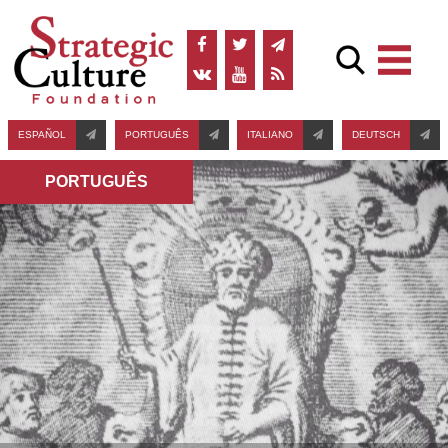
ESPAÑOL
PORTUGUÊS
ITALIANO
DEUTSCH
PORTUGUÊS