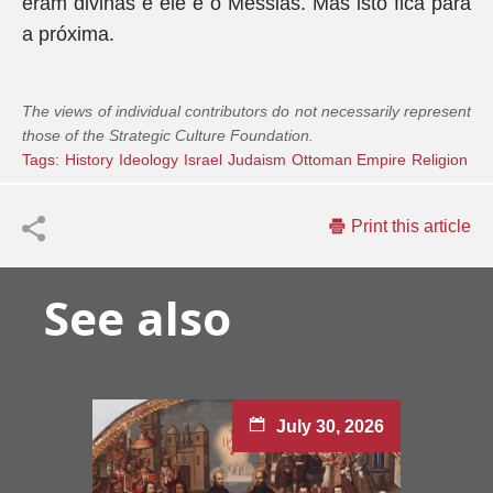
eram divinas e ele é o Messias. Mas isto fica para
a próxima.
The views of individual contributors do not necessarily represent
those of the Strategic Culture Foundation.
Tags:
History
Ideology
Israel
Judaism
Ottoman Empire
Religion
Print this article
See also
July 30, 2026