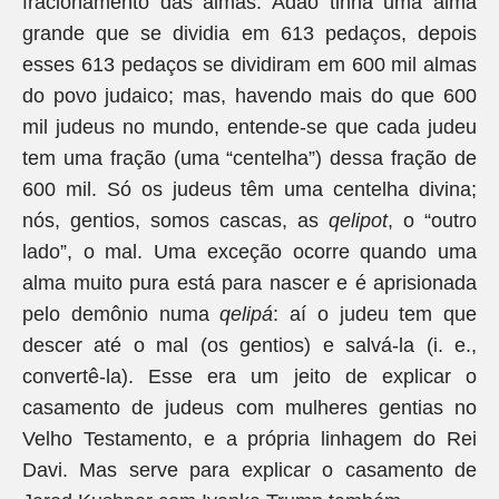
fracionamento das almas. Adão tinha uma alma
grande que se dividia em 613 pedaços, depois
esses 613 pedaços se dividiram em 600 mil almas
do povo judaico; mas, havendo mais do que 600
mil judeus no mundo, entende-se que cada judeu
tem uma fração (uma “centelha”) dessa fração de
600 mil. Só os judeus têm uma centelha divina;
nós, gentios, somos cascas, as
qelipot
, o “outro
lado”, o mal. Uma exceção ocorre quando uma
alma muito pura está para nascer e é aprisionada
pelo demônio numa
qelipá
: aí o judeu tem que
descer até o mal (os gentios) e salvá-la (i. e.,
convertê-la). Esse era um jeito de explicar o
casamento de judeus com mulheres gentias no
Velho Testamento, e a própria linhagem do Rei
Davi. Mas serve para explicar o casamento de