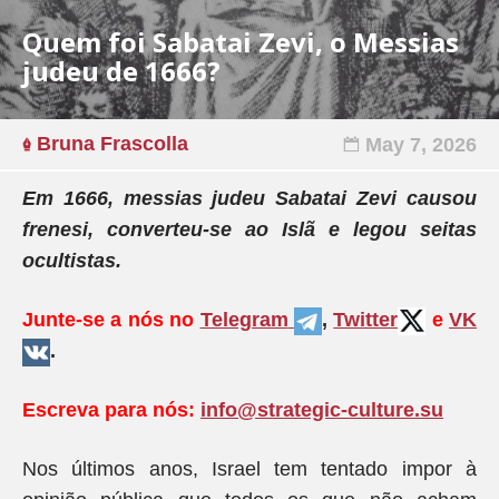
Quem foi Sabatai Zevi, o Messias
judeu de 1666?
Bruna Frascolla
May 7, 2026
Em 1666, messias judeu Sabatai Zevi causou
frenesi, converteu-se ao Islã e legou seitas
ocultistas.
Junte-se a nós no
Telegram
,
Twitter
e
VK
.
Escreva para nós:
info@strategic-culture.su
Nos últimos anos, Israel tem tentado impor à