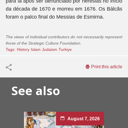
para lá após ser denunciado por heresias no início
da década de 1670 e morreu em 1676. Os Bálcãs
foram o palco final do Messias de Esmirna.
The views of individual contributors do not necessarily represent
those of the Strategic Culture Foundation.
Tags:
History
Islam
Judaism
Turkiye
Print this article
See also
August 7, 2026