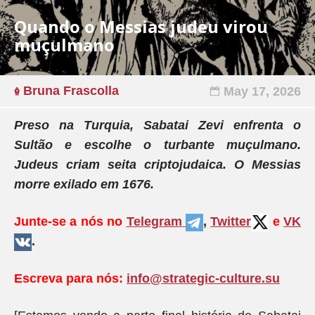
Quando o Messias judeu virou
muçulmano
Bruna Frascolla
May 17, 2026
Preso na Turquia, Sabatai Zevi enfrenta o
Sultão e escolhe o turbante muçulmano.
Judeus criam seita criptojudaica. O Messias
morre exilado em 1676.
Junte-se a nós no
Telegram
,
Twitter
e
VK
.
Escreva para nós:
info@strategic-culture.su