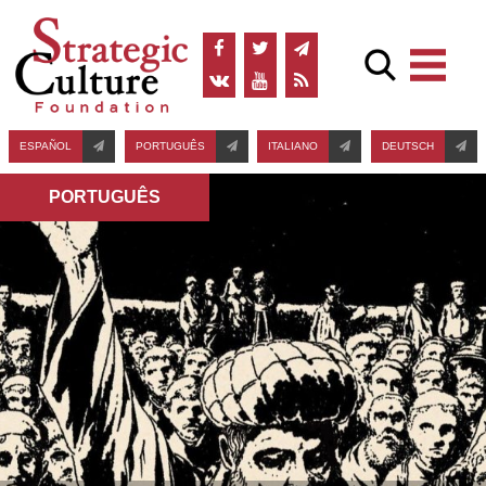
ESPAÑOL
PORTUGUÊS
ITALIANO
DEUTSCH
PORTUGUÊS