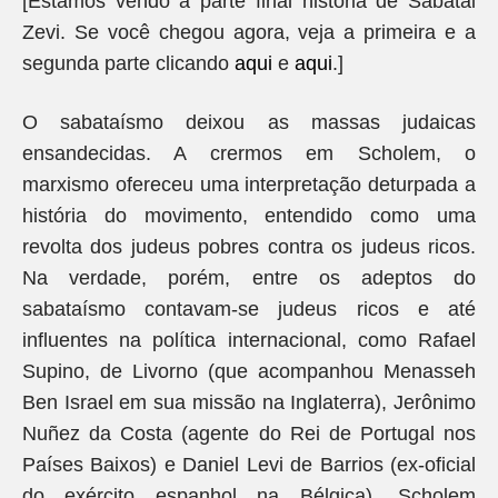
[Estamos vendo a parte final história de Sabatai
Zevi. Se você chegou agora, veja a primeira e a
segunda parte clicando
aqui
e
aqui
.]
O sabataísmo deixou as massas judaicas
ensandecidas. A crermos em Scholem, o
marxismo ofereceu uma interpretação deturpada a
história do movimento, entendido como uma
revolta dos judeus pobres contra os judeus ricos.
Na verdade, porém, entre os adeptos do
sabataísmo contavam-se judeus ricos e até
influentes na política internacional, como Rafael
Supino, de Livorno (que acompanhou Menasseh
Ben Israel em sua missão na Inglaterra), Jerônimo
Nuñez da Costa (agente do Rei de Portugal nos
Países Baixos) e Daniel Levi de Barrios (ex-oficial
do exército espanhol na Bélgica). Scholem