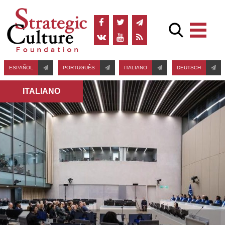
ESPAÑOL
PORTUGUÊS
ITALIANO
DEUTSCH
ITALIANO