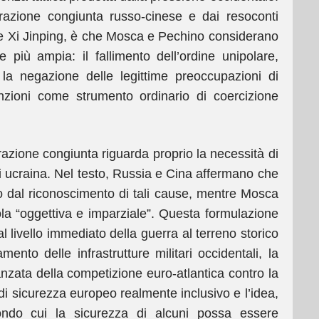
arazione congiunta russo-cinese e dai resoconti
tin e Xi Jinping, è che Mosca e Pechino considerano
e più ampia: il fallimento dell’ordine unipolare,
 la negazione delle legittime preoccupazioni di
anzioni come strumento ordinario di coercizione
razione congiunta riguarda proprio la necessità di
si ucraina. Nel testo, Russia e Cina affermano che
rio dal riconoscimento di tali cause, mentre Mosca
ola “oggettiva e imparziale”. Questa formulazione
l livello immediato della guerra al terreno storico
mento delle infrastrutture militari occidentali, la
anzata della competizione euro-atlantica contro la
a di sicurezza europeo realmente inclusivo e l’idea,
econdo cui la sicurezza di alcuni possa essere