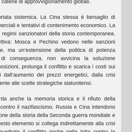
 e catene di approvvigionamento globali.
tata sistemica. La Cina stessa è bersaglio di
merciali e tentativi di contenimento economico. La
i regimi sanzionatori della storia contemporanea.
ttiva: Mosca e Pechino vedono nelle sanzioni
e, ma un’estensione della politica di potenza
 di conseguenza, non avvicina la soluzione
posizioni, prolunga il conflitto e scarica i costi sui
i dall’aumento dei prezzi energetici, dalla crisi
nte alle scelte strategiche statunitensi.
rda anche la memoria storica e il rifiuto della
ria contro il nazifascismo. Russia e Cina intendono
ione della storia della Seconda guerra mondiale e
questo elemento si collega indirettamente alla crisi
drato il conflitto anche nella lotta contro la