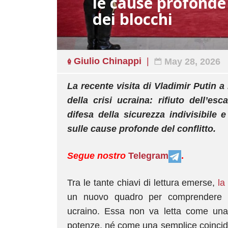
le cause profonde 
dei blocchi
Giulio Chinappi
May 28, 2026
La recente visita di Vladimir Putin 
della crisi ucraina: rifiuto dell’esc
difesa della sicurezza indivisibile 
sulle cause profonde del conflitto.
Segue nostro
Telegram
.
Tra le tante chiavi di lettura emerse,
la
un nuovo quadro per comprendere la 
ucraino. Essa non va letta come una
potenze, né come una semplice coincide