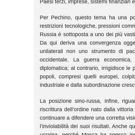
Paesi terzi, imprese, sistemi finanziari
Per Pechino, questo tema ha una por
restrizioni tecnologiche, pressioni com
Russia è sottoposta a uno dei più vast
Da qui deriva una convergenza ogge
unilaterali non uno strumento di pac
occidentale. La guerra economica,
diplomatica; al contrario, irrigidisce le 
popoli, compresi quelli europei, colpit
industriale e dalla subordinazione cresce
La posizione sino-russa, infine, rigua
riscrittura dell’ordine nato dalla vitto
continuare a difendere una corretta vis
l’inviolabilità dei suoi risultati. Anche 
ucraina, perché Mosca ha spesso inqua