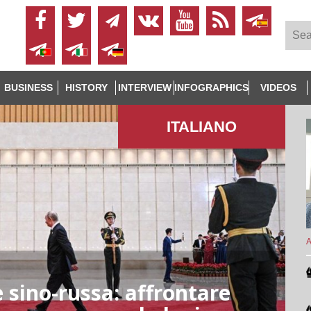
BUSINESS
HISTORY
INTERVIEW
INFOGRAPHICS
VIDEOS
ITALIANO
A
e sino-russa: affrontare