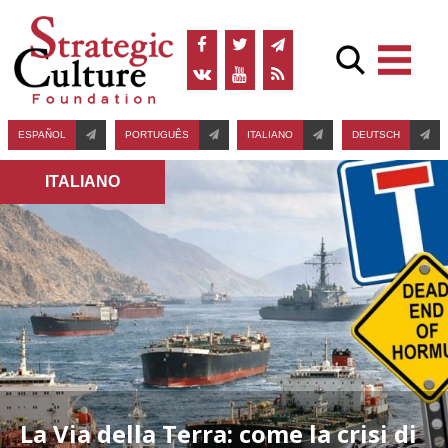
ESPAÑOL
PORTUGUÊS
ITALIANO
DEUTSCH
ITALIANO
La Via della Terra: come la crisi di