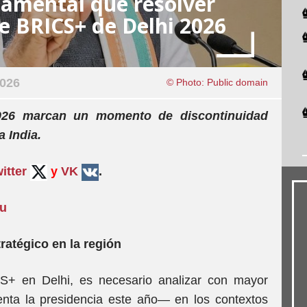
damental que resolver
e BRICS+ de Delhi 2026
2026
© Photo: Public domain
2026 marcan un momento de discontinuidad
a India.
itter
y
VK
.
su
ratégico en la región
CS+ en Delhi, es necesario analizar con mayor
enta la presidencia este año— en los contextos