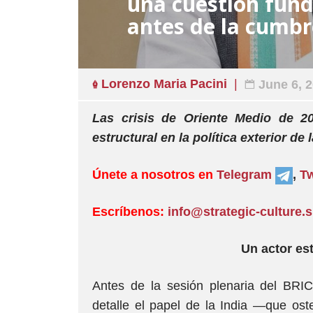
una cuestión fun
antes de la cumbr
Lorenzo Maria Pacini
June 6, 
Las crisis de Oriente Medio de 
estructural en la política exterior de l
Únete a nosotros en
Telegram
,
Tw
Escríbenos:
info@strategic-culture.
Un actor est
Antes de la sesión plenaria del BRI
detalle el papel de la India —que ost