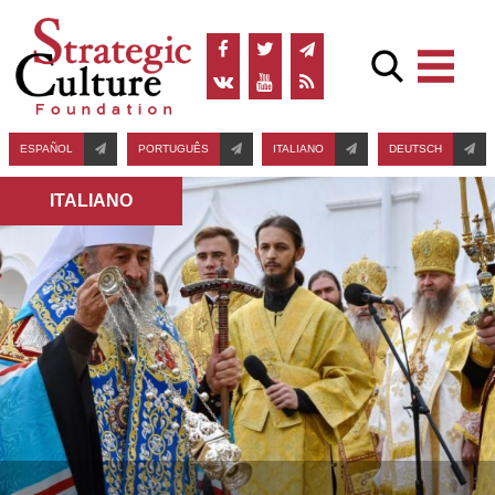
ESPAÑOL
PORTUGUÊS
ITALIANO
DEUTSCH
ITALIANO