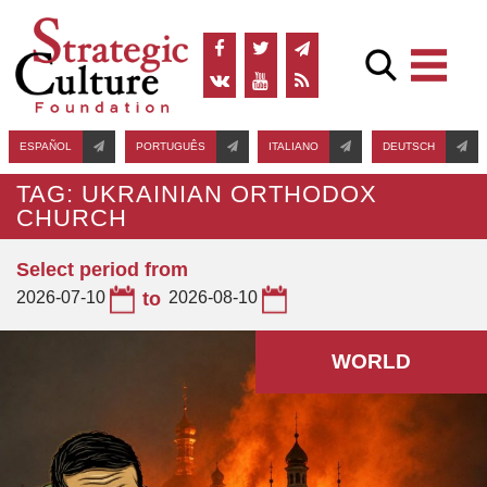
ESPAÑOL
PORTUGUÊS
ITALIANO
DEUTSCH
TAG: UKRAINIAN ORTHODOX
CHURCH
Select period from
2026-07-10
to
2026-08-10
WORLD