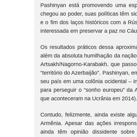
Pashinyan está promovendo uma esp
chegou ao poder, suas políticas têm si
e o fim dos laços históricos com a Rú
interessada em preservar a paz no Cá
Os resultados práticos dessa aproxi
além da absoluta humilhação da nação 
Artsakh/Nagorno-Karabakh, que passo
“território do Azerbaijão”. Pashinyan, e
seu país em uma colônia ocidental – i
para perseguir o “sonho europeu” da 
que aconteceram na Ucrânia em 2014)
Contudo, felizmente, ainda existe alg
Armênia. Apesar das ações irrespon
ainda têm opinião dissidente sobr