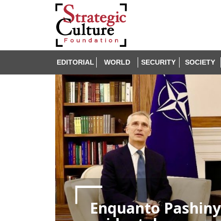
EDITORIAL
WORLD
SECURITY
SOCIETY
Enquanto Pashiny