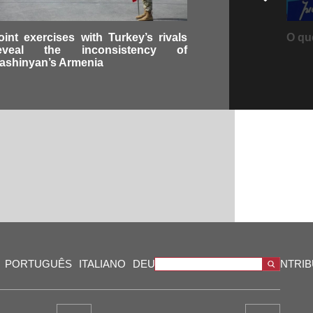
oint exercises with Turkey’s rivals
O qu
eveal the inconsistency of
ashinyan’s Armenia
PORTUGUÊS
ITALIANO
DEUTSCH
VIDEOS
OUR CONTRI