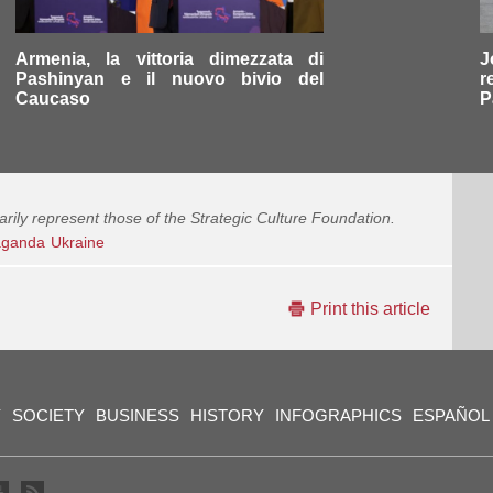
Armenia, la vittoria dimezzata di
J
Pashinyan e il nuovo bivio del
r
Caucaso
P
arily represent those of the Strategic Culture Foundation.
aganda
Ukraine
Print this article
Y
SOCIETY
BUSINESS
HISTORY
INFOGRAPHICS
ESPAÑOL