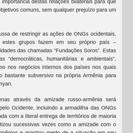
a importância destas relações bilaterais para que
bjetivos comuns, sem qualquer prejuízo para um
ussa de restringir as ações de ONGs ocidentais,
ue estes grupos fazem em seu próprio país –
ividades das chamadas “Fundações Soros”. Estas
 “democráticas, humanitárias e ambientais”,
mo nos negócios internos dos países nos quais
ho bastante subversivo na própria Armênia para
inyan.
penas através da amizade russo-armênia será
 pelo Ocidente, incluindo a armadilha das ONGs
ada com a literal entrega de territórios de maioria
atizou sucessivas vezes como a amizade com o
 armênios e mostrou medo de a situação em seu