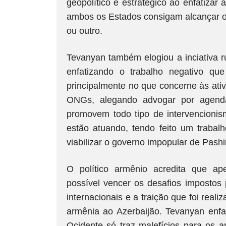
geopolítico e estratégico ao enfatizar 
ambos os Estados consigam alcançar o
ou outro.
Tevanyan também elogiou a inciativa r
enfatizando o trabalho negativo q
principalmente no que concerne às at
ONGs, alegando advogar por agendas
promovem todo tipo de intervencionis
estão atuando, tendo feito um trabal
viabilizar o governo impopular de Pash
O político armênio acredita que a
possível vencer os desafios impostos
internacionais e a traição que foi realiz
armênia ao Azerbaijão. Tevanyan enf
Ocidente só traz malefícios para os