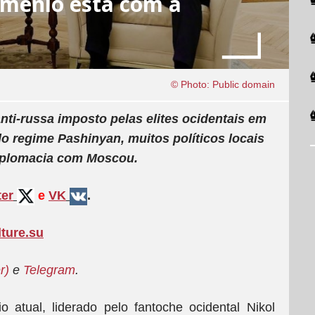
rmênio está com a
© Photo: Public domain
nti-russa imposto pelas elites ocidentais em
o regime Pashinyan, muitos políticos locais
iplomacia com Moscou.
ter
e
VK
.
lture.su
r)
e
Telegram
.
atual, liderado pelo fantoche ocidental Nikol