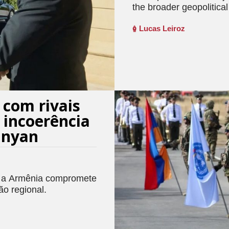
the broader geopolitica
Lucas Leiroz
 com rivais
 incoerência
inyan
, a Armênia compromete
ão regional.