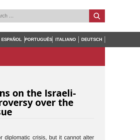
ESPAÑOL
PORTUGUÊS
ITALIANO
DEUTSCH
s on the Israeli-
roversy over the
sue
diplomatic crisis, but it cannot alter