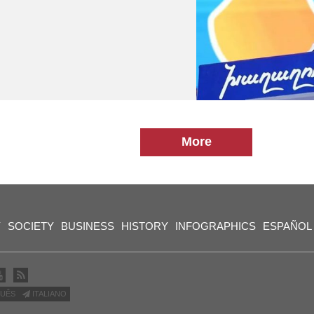
More
Y
SOCIETY
BUSINESS
HISTORY
INFOGRAPHICS
ESPAÑOL
UÊS
ITALIANO