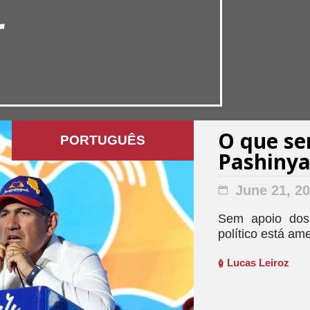
r
O que se
PORTUGUÊS
Pashiny
June 21, 2
Sem apoio dos 
político está am
Lucas Leiroz