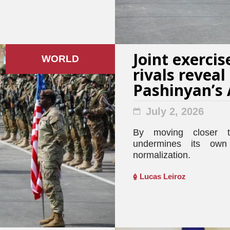
Joint exercis
WORLD
rivals reveal
Pashinyan’s
July 2, 2026
By moving closer 
undermines its own 
normalization.
Lucas Leiroz