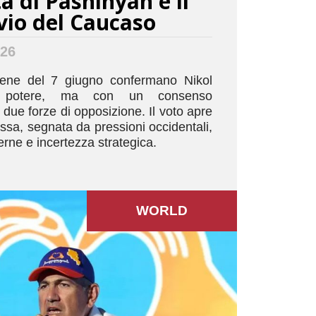
a di Pashinyan e il
vio del Caucaso
026
mene del 7 giugno confermano Nikol
l potere, ma con un consenso
 due forze di opposizione. Il voto apre
sa, segnata da pressioni occidentali,
erne e incertezza strategica.
WORLD