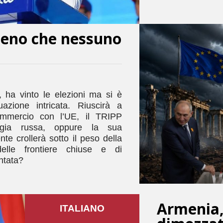
meno che nessuno
 ha vinto le elezioni ma si è
uazione intricata. Riuscirà a
commercio con l’UE, il TRIPP
ergia russa, oppure la sua
e crollerà sotto il peso della
 delle frontiere chiuse e di
ntata?
Armenia, 
ITALIANO