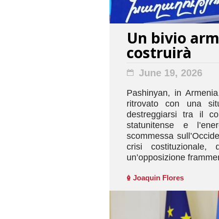
Un bivio ar
costruirà
June 19, 2026
Pashinyan, in Armenia,
ritrovato con una sit
destreggiarsi tra il 
statunitense e l’en
scommessa sull’Occident
crisi costituzionale,
un’opposizione framme
Joaquin Flores