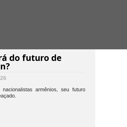
rá do futuro de
an?
026
nacionalistas armênios, seu futuro
eaçado.