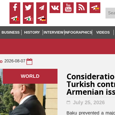
BUSINESS
HISTORY
INTERVIEW
INFOGRAPHICS
VIDEOS
to
2026-08-07
Consideration
WORLD
Turkish cont
Armenian is
July 25, 2026
Baku prevented a major 