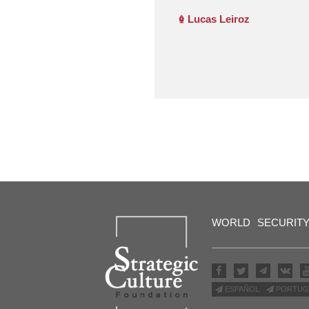
Lucas Leiroz
WORLD
SECURIT
ESPAÑOL
PORTUG