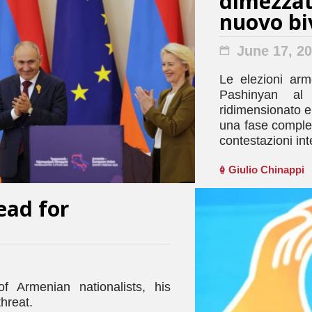
dimezzat
nuovo bi
June 17, 2
Le elezioni ar
Pashinyan a
ridimensionato e
una fase comples
contestazioni int
Giulio Chinappi
ead for
f Armenian nationalists, his
threat.