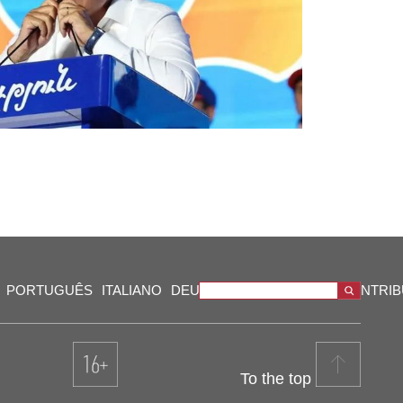
PORTUGUÊS
ITALIANO
DEUTSCH
VIDEOS
OUR CONTRI
To the top