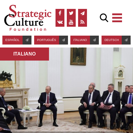
ESPAÑOL
PORTUGUÊS
ITALIANO
DEUTSCH
ITALIANO