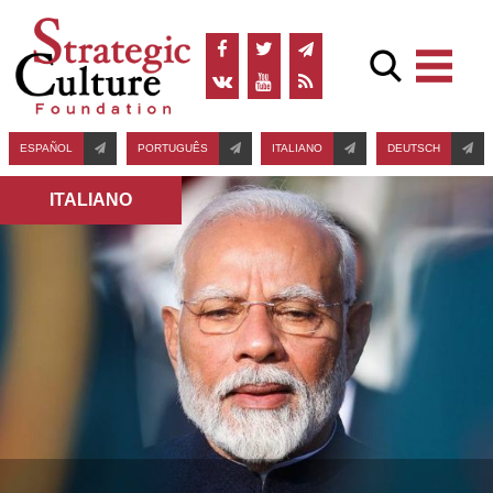
ESPAÑOL
PORTUGUÊS
ITALIANO
DEUTSCH
ITALIANO