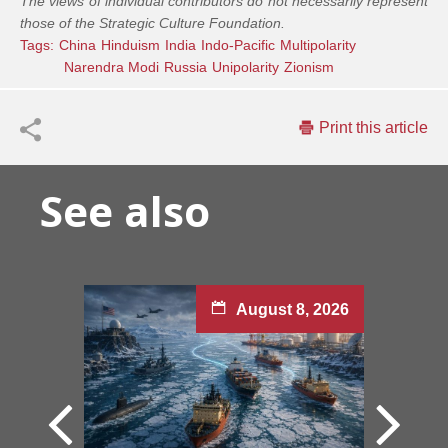
The views of individual contributors do not necessarily represent
those of the Strategic Culture Foundation.
Tags:
China
Hinduism
India
Indo-Pacific
Multipolarity
Narendra Modi
Russia
Unipolarity
Zionism
Print this article
See also
August 8, 2026