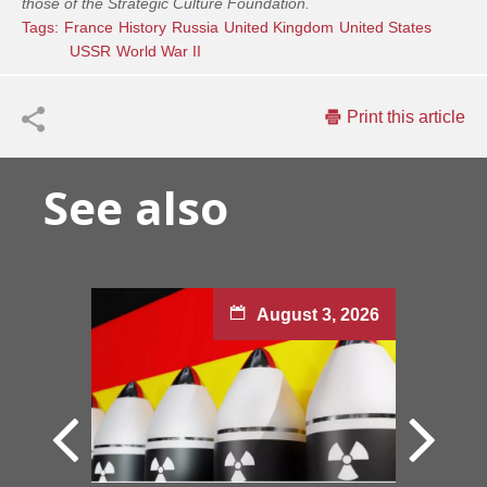
those of the Strategic Culture Foundation.
Tags:
France
History
Russia
United Kingdom
United States
USSR
World War II
Print this article
See also
August 3, 2026