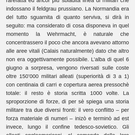
rarefatta ed ancor più sbiadita linea di militari che
indossano il feldgrau prussiano. La Normandia era
del tutto sguarnita di quanto serviva, si dirà in
seguito: ma considerato di cosa disponeva in quel
momento la Wehrmacht, è naturale che
concentrassero il poco che ancora avevano attorno
alle aree vitali (Calais naturalmente) dato che altro
non era oggettivamente possibile. L’alba di quel 6
giugno a sorpresa, vengono riversati sulle coste
oltre 150’000 militari alleati (superiorità di 3 a 1)
con centinaia di carri e copertura aerea pressochè
totale: il resto è storia scritta 1000 volte. La
sproporzione di forze, di per sè spiega una storia
militare tra due diversi fronti: il vero conflitto – per
forza materiale di numeri – inizò e terminò ad est
invece, lungo il confine tedesco-sovietico. Gli