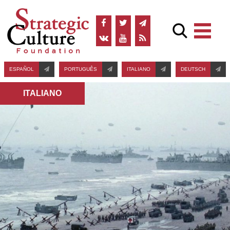
ESPAÑOL
PORTUGUÊS
ITALIANO
DEUTSCH
ITALIANO