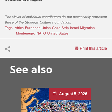
The views of individual contributors do not necessarily represent
those of the Strategic Culture Foundation.
Tags:
Africa
European Union
Gaza Strip
Israel
Migration
Montenegro
NATO
United States
Print this article
See also
August 5, 2026