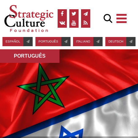
ESPAÑOL
PORTUGUÊS
ITALIANO
DEUTSCH
PORTUGUÊS