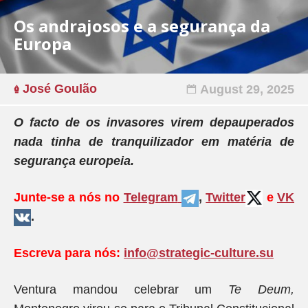
Os andrajosos e a segurança da
Europa
José Goulão
August 29, 2025
O facto de os invasores virem depauperados
nada tinha de tranquilizador em matéria de
segurança europeia
.
Junte-se a nós no
Telegram
,
Twitter
e
VK
.
Escreva para nós:
info@strategic-culture.su
Ventura mandou celebrar um
Te Deum,