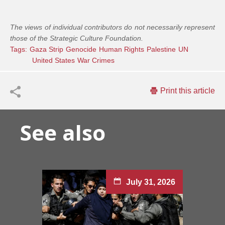
The views of individual contributors do not necessarily represent
those of the Strategic Culture Foundation.
Tags:
Gaza Strip
Genocide
Human Rights
Palestine
UN
United States
War Crimes
Print this article
See also
July 31, 2026