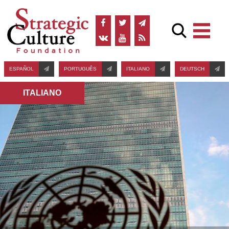
ESPAÑOL
PORTUGUÊS
ITALIANO
DEUTSCH
ITALIANO