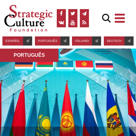
ESPAÑOL
PORTUGUÊS
ITALIANO
DEUTSCH
PORTUGUÊS