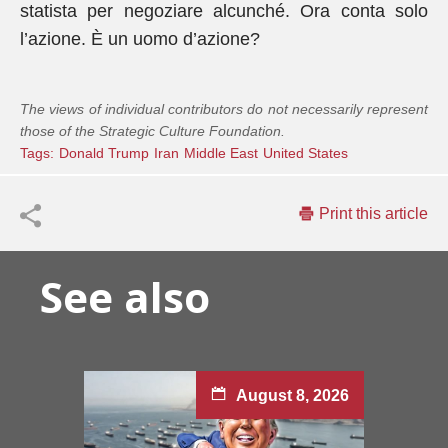
statista per negoziare alcunché. Ora conta solo
l’azione. È un uomo d’azione?
The views of individual contributors do not necessarily represent
those of the Strategic Culture Foundation.
Tags:
Donald Trump
Iran
Middle East
United States
Print this article
See also
August 8, 2026