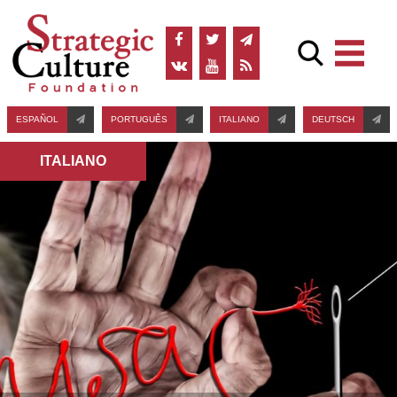
ESPAÑOL
PORTUGUÊS
ITALIANO
DEUTSCH
ITALIANO