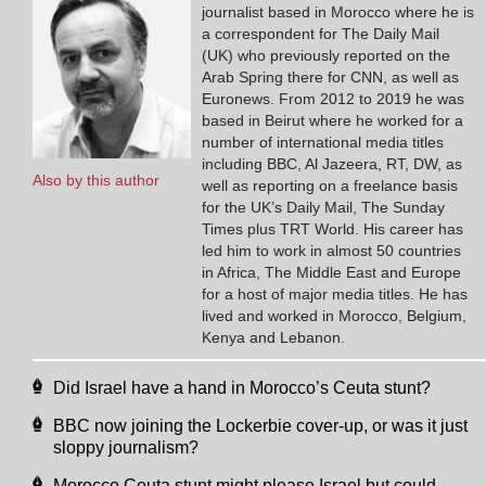
journalist based in Morocco where he is
a correspondent for The Daily Mail
(UK) who previously reported on the
Arab Spring there for CNN, as well as
Euronews. From 2012 to 2019 he was
based in Beirut where he worked for a
number of international media titles
including BBC, Al Jazeera, RT, DW, as
Also by this author
well as reporting on a freelance basis
for the UK’s Daily Mail, The Sunday
Times plus TRT World. His career has
led him to work in almost 50 countries
in Africa, The Middle East and Europe
for a host of major media titles. He has
lived and worked in Morocco, Belgium,
Kenya and Lebanon.
Did Israel have a hand in Morocco’s Ceuta stunt?
BBC now joining the Lockerbie cover-up, or was it just
sloppy journalism?
Morocco Ceuta stunt might please Israel but could