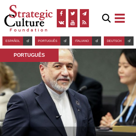
ESPAÑOL
PORTUGUÊS
ITALIANO
DEUTSCH
PORTUGUÊS