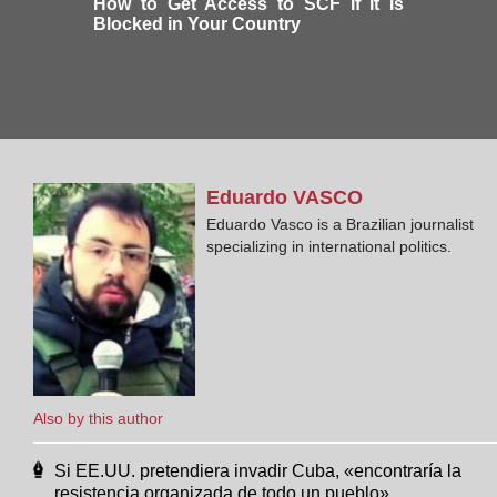
How to Get Access to SCF If It Is
Blocked in Your Country
Eduardo
VASCO
Eduardo Vasco is a Brazilian journalist
specializing in international politics.
Also by this author
Si EE.UU. pretendiera invadir Cuba, «encontraría la
resistencia organizada de todo un pueblo»