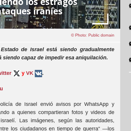
iendo los estragos
ataques iraníes
© Photo: Public domain
Estado de Israel está siendo gradualmente
á siendo capaz de impedir esa aniquilación.
itter
y
VK
.
su
olicía de Israel envió avisos por WhatsApp y
ndo a quienes compartieran fotos y videos de
 israelí. Las imágenes, según las autoridades,
entre los ciudadanos en tiempo de guerra” —los