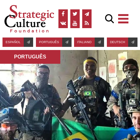
ESPAÑOL
PORTUGUÊS
ITALIANO
DEUTSCH
PORTUGUÊS