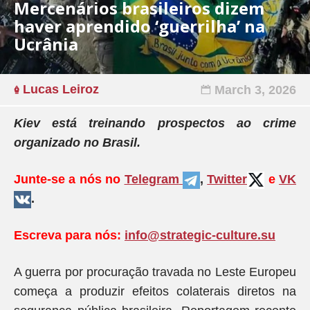
Mercenários brasileiros dizem
haver aprendido ‘guerrilha’ na
Ucrânia
Lucas Leiroz
March 3, 2026
Kiev está treinando prospectos ao crime
organizado no Brasil.
Junte-se a nós no
Telegram
,
Twitter
e
VK
.
Escreva para nós:
info@strategic-culture.su
A guerra por procuração travada no Leste Europeu
começa a produzir efeitos colaterais diretos na