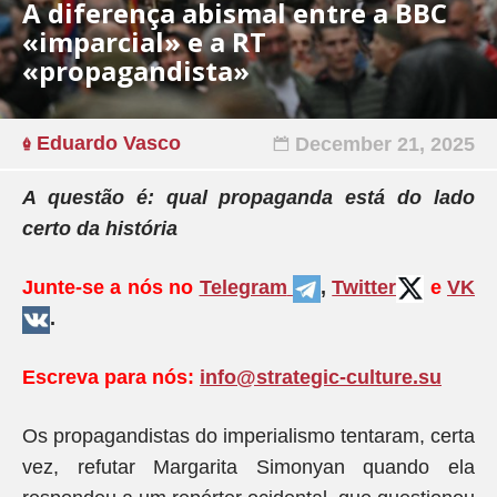
A diferença abismal entre a BBC
«imparcial» e a RT
«propagandista»
Eduardo Vasco
December 21, 2025
A questão é: qual propaganda está do lado
certo da história
Junte-se a nós no
Telegram
,
Twitter
e
VK
.
Escreva para nós:
info@strategic-culture.su
Os propagandistas do imperialismo tentaram, certa
vez, refutar Margarita Simonyan quando ela