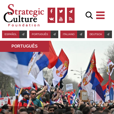
ESPAÑOL
PORTUGUÊS
ITALIANO
DEUTSCH
PORTUGUÊS