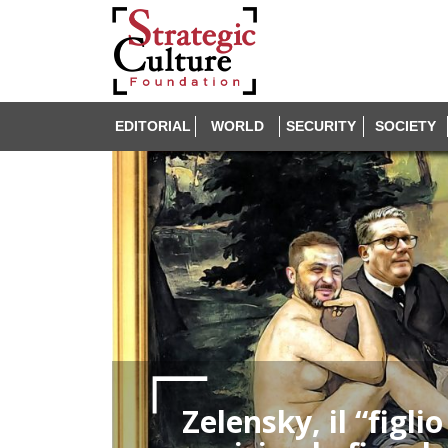
EDITORIAL
WORLD
SECURITY
SOCIETY
Zelensky, il “figlio