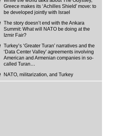
While the world talks about The Odyssey,
Greece makes its ‘Achilles Shield’ move: to
be developed jointly with Israel
The story doesn’t end with the Ankara
Summit: What will NATO be doing at the
Izmir Fair?
Turkey’s ‘Greater Turan’ narratives and the
‘Data Center Valley’ agreements involving
American and Armenian companies in so-
called Turan…
NATO, militarization, and Turkey