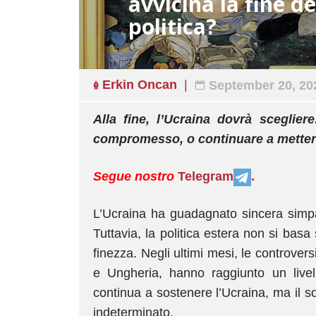
avvicina la fine de
politica?
Erkin Oncan
September 20, 20
Alla fine, l’Ucraina dovrà sceglier
compromesso, o continuare a mettere 
Segue nostro
Telegram
.
L’Ucraina ha guadagnato sincera simpat
Tuttavia, la politica estera non si basa
finezza. Negli ultimi mesi, le controversi
e Ungheria, hanno raggiunto un livel
continua a sostenere l’Ucraina, ma il 
indeterminato.