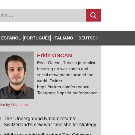
ESPAÑOL
PORTUGUÊS
ITALIANO
DEUTSCH
Erkin
ONCAN
Erkin Öncan, Turkish journalist
focusing on war zones and
social movements around the
world. Twitter:
https://twitter.com/erknoncn
Telegram: https://t.me/erknoncn
lso by this author
The ‘Underground Nation’ returns:
Switzerland’s new war-time shelter strategy