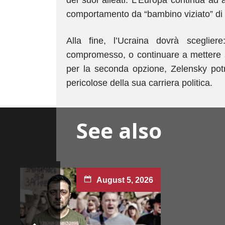
dei suoi alleati. L’Europa continua ad a
comportamento da “bambino viziato” di 
Alla fine, l’Ucraina dovrà sceglier
compromesso, o continuare a mettere al
per la seconda opzione, Zelensky potre
pericolose della sua carriera politica.
See also
August 5, 2026