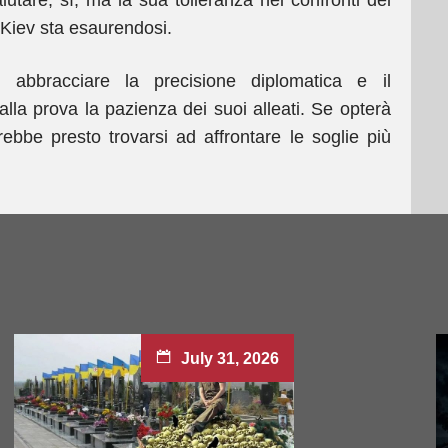
iutare, sì, ma la sua tolleranza nei confronti del
Kiev sta esaurendosi.
e: abbracciare la precisione diplomatica e il
la prova la pazienza dei suoi alleati. Se opterà
bbe presto trovarsi ad affrontare le soglie più
July 31, 2026