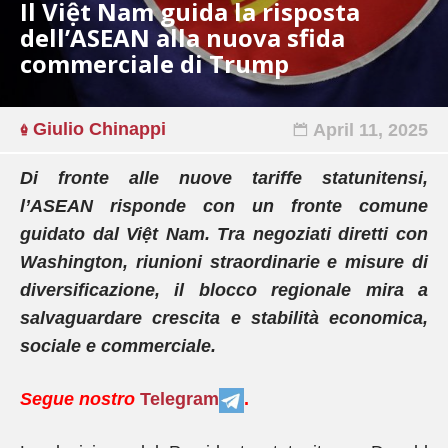
Il Việt Nam guida la risposta
dell’ASEAN alla nuova sfida
commerciale di Trump
Giulio Chinappi
April 11, 2025
Di fronte alle nuove tariffe statunitensi,
l’ASEAN risponde con un fronte comune
guidato dal Việt Nam. Tra negoziati diretti con
Washington, riunioni straordinarie e misure di
diversificazione, il blocco regionale mira a
salvaguardare crescita e stabilità economica,
sociale e commerciale.
Segue nostro
Telegram
.