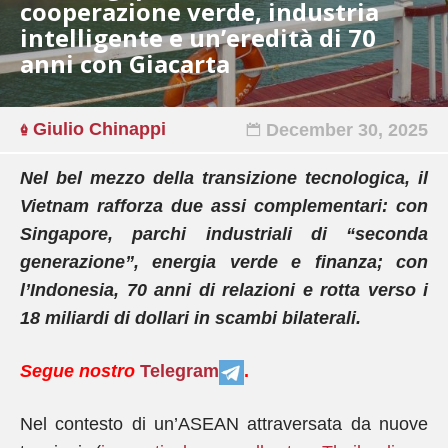
cooperazione verde, industria
intelligente e un’eredità di 70
anni con Giacarta
Giulio Chinappi
December 30, 2025
Nel bel mezzo della transizione tecnologica, il
Vietnam rafforza due assi complementari: con
Singapore, parchi industriali di “seconda
generazione”, energia verde e finanza; con
l’Indonesia, 70 anni di relazioni e rotta verso i
18 miliardi di dollari in scambi bilaterali.
Segue nostro
Telegram
.
Nel contesto di un’ASEAN attraversata da nuove