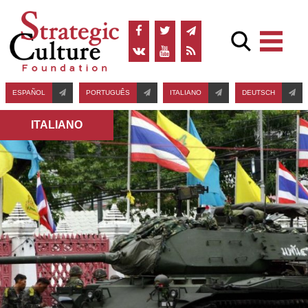
ESPAÑOL
PORTUGUÊS
ITALIANO
DEUTSCH
ITALIANO