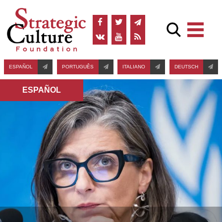
ESPAÑOL
PORTUGUÊS
ITALIANO
DEUTSCH
ESPAÑOL