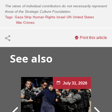
The views of individual contributors do not necessarily represent
those of the Strategic Culture Foundation.
Tags:
Gaza Strip
Human Rights
Israel
UN
United States
War Crimes
Print this article
See also
July 31, 2026