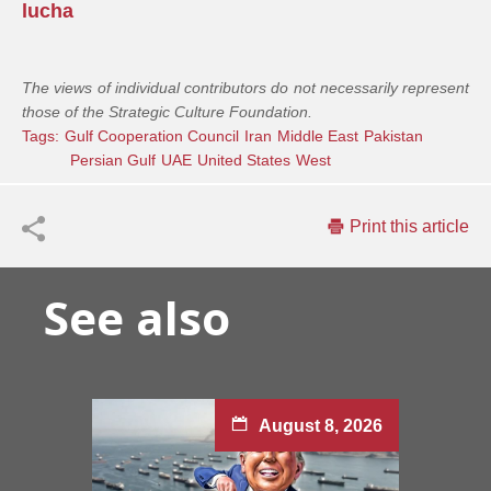
lucha
The views of individual contributors do not necessarily represent
those of the Strategic Culture Foundation.
Tags:
Gulf Cooperation Council
Iran
Middle East
Pakistan
Persian Gulf
UAE
United States
West
Print this article
See also
August 8, 2026