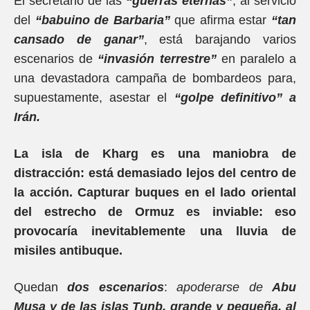
El secretario de las
“guerras eternas”
, al servicio
del
“babuino de Barbaria”
que afirma estar
“tan
cansado de ganar”
, está barajando varios
escenarios de
“invasión terrestre”
en paralelo a
una devastadora campaña de bombardeos para,
supuestamente, asestar el
“golpe definitivo” a
Irán.
La isla de Kharg es una maniobra de
distracción: está demasiado lejos del centro de
la acción. Capturar buques en el lado oriental
del estrecho de Ormuz es inviable: eso
provocaría inevitablemente una lluvia de
misiles antibuque.
Quedan
dos escenarios
:
apoderarse de
Abu
Musa y de las islas Tunb, grande y pequeña, al