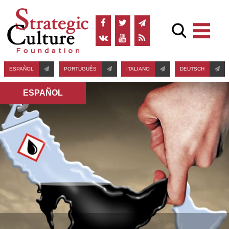
ESPAÑOL
PORTUGUÊS
ITALIANO
DEUTSCH
ESPAÑOL