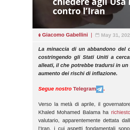
chiedere agli Usa 
contro l’Iran
Giacomo Gabellini
May 31, 20
La minaccia di un abbandono del do
costringendo gli Stati Uniti a cer
alleati, il che potrebbe tradursi in u
aumento dei rischi di inflazione.
Segue nostro
Telegram
.
Verso la metà di aprile, il governator
Khaled Mohamed Balama ha
richiest
valutario, apparentemente dettata dall
l’Iran, i cui aspetti fondamentali son