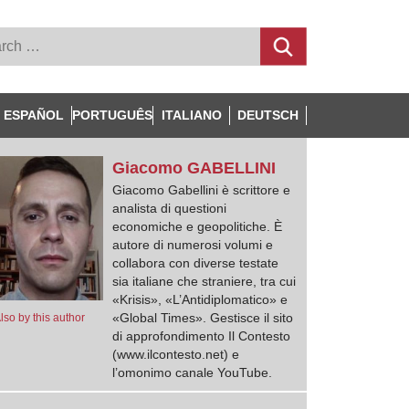
ESPAÑOL
PORTUGUÊS
ITALIANO
DEUTSCH
Giacomo
GABELLINI
Giacomo Gabellini è scrittore e
analista di questioni
economiche e geopolitiche. È
autore di numerosi volumi e
collabora con diverse testate
sia italiane che straniere, tra cui
«Krisis», «L’Antidiplomatico» e
«Global Times». Gestisce il sito
lso by this author
di approfondimento Il Contesto
(www.ilcontesto.net) e
l’omonimo canale YouTube.