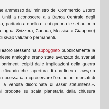
ome ammesso dal ministro del Commercio Estero
i Uniti a riconoscere alla Banca Centrale degli
to, paritario a quello di cui godono le sei autorità
retagna, Svizzera, Canada, Messico e Giappone)
di
swap
valutario permanenti.
al Tesoro Bessent ha
appoggiato
pubblicamente la
hieste analoghe erano state avanzate da svariati
parimenti colpiti dalle implicazioni della guerra
pecificando che l’apertura di una linea di
swap
a
ta necessaria a «preservare l’ordine nei mercati di
e la vendita disordinata di
asset
statunitensi»,
ni prodotte su scala planetaria dalla chiusura