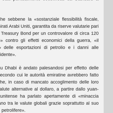
e sebbene la «sostanziale flessibilità fiscale,
ati Arabi Uniti, garantita da riserve valutarie pari
di Treasury Bond per un controvalore di circa 120
o» contro gli effetti economici della guerra, «il
» delle esportazioni di petrolio e i danni alle
vidente».
bu Dhabi è andato palesandosi per effetto delle
secondo cui le autorità emiratine avrebbero fatto
 che, in caso di mancato accoglimento delle loro
alute alternative al dollaro, a partire dallo yuan-
tatunitense ha parlato apertamente di «minaccia
ano tra le valute globali grazie soprattutto al suo
 petrolifere».