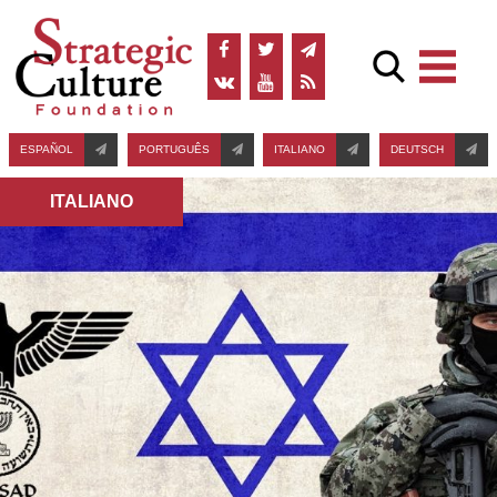
ESPAÑOL
PORTUGUÊS
ITALIANO
DEUTSCH
ITALIANO