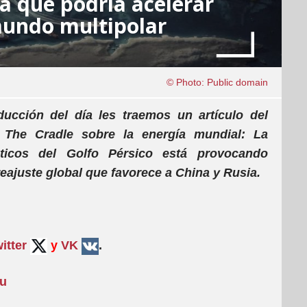
ca que podría acelerar
mundo multipolar
© Photo: Public domain
ducción del día les traemos un artículo del
 The Cradle sobre la energía mundial: La
éticos del Golfo Pérsico está provocando
reajuste global que favorece a China y Rusia.
itter
y
VK
.
su