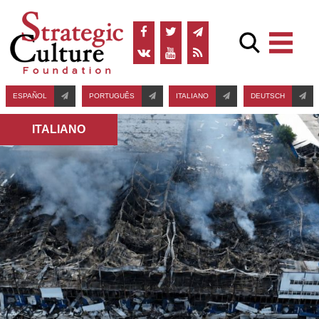
ESPAÑOL
PORTUGUÊS
ITALIANO
DEUTSCH
ITALIANO