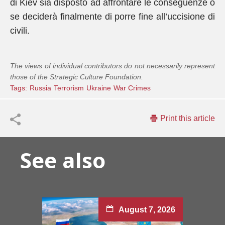
di Kiev sia disposto ad affrontare le conseguenze o
se deciderà finalmente di porre fine all’uccisione di
civili.
The views of individual contributors do not necessarily represent
those of the Strategic Culture Foundation.
Tags:
Russia
Terrorism
Ukraine
War Crimes
Print this article
See also
August 7, 2026