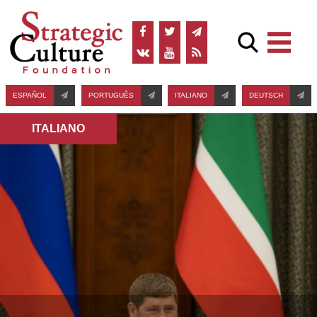
ESPAÑOL
PORTUGUÊS
ITALIANO
DEUTSCH
ITALIANO