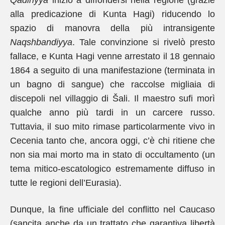
Qadiriyya
iniziò a diffondersi nella regione (grazie
alla predicazione di Kunta Hagi) riducendo lo
spazio di manovra della più intransigente
Naqshbandiyya
. Tale convinzione si rivelò presto
fallace, e Kunta Hagi venne arrestato il 18 gennaio
1864 a seguito di una manifestazione (terminata in
un bagno di sangue) che raccolse migliaia di
discepoli nel villaggio di Šali. Il maestro sufi morì
qualche anno più tardi in un carcere russo.
Tuttavia, il suo mito rimase particolarmente vivo in
Cecenia tanto che, ancora oggi, c’è chi ritiene che
non sia mai morto ma in stato di occultamento (un
tema mitico-escatologico estremamente diffuso in
tutte le regioni dell’Eurasia).
Dunque, la fine ufficiale del conflitto nel Caucaso
(sancita anche da un trattato che garantiva libertà