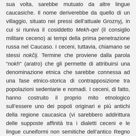
sua volta, sarebbe mutuato da altre lingue
caucasiche. Il nome deriverebbe da quello di un
villaggio, situato nei pressi dell’attuale Groznyj, in
cui si riuniva il cosiddetto
Mekh-qel
(il consiglio
militare ceceno) ai tempi della prima penetrazione
russa nel Caucaso. I ceceni, tuttavia, chiamano se
stessi
nokčij
. Termine che proviene dalla parola
“
nokh
” (aratro) che gli permette di attribuirsi una
denominazione etnica che sarebbe connessa ad
una fase etnico-storica di contrapposizione tra
popolazioni sedentarie e nomadi. I ceceni, di fatto,
hanno costruito il proprio mito etnologico
sull’essere uno dei popoli originari e più antichi
della regione caucasica (vi sarebbero addirittura
delle supposte affinità tra i dialetti ceceni e le
lingue cuneiformi non semitiche dell’antico Regno