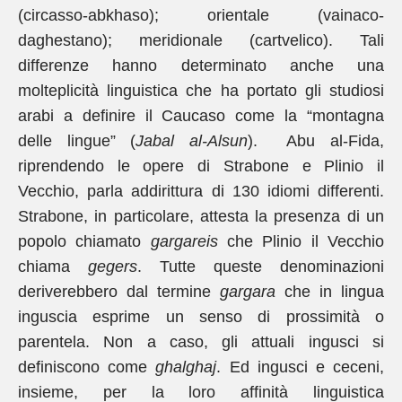
(circasso-abkhaso); orientale (vainaco-
daghestano); meridionale (cartvelico). Tali
differenze hanno determinato anche una
molteplicità linguistica che ha portato gli studiosi
arabi a definire il Caucaso come la “montagna
delle lingue” (
Jabal al-Alsun
). Abu al-Fida,
riprendendo le opere di Strabone e Plinio il
Vecchio, parla addirittura di 130 idiomi differenti.
Strabone, in particolare, attesta la presenza di un
popolo chiamato
gargareis
che Plinio il Vecchio
chiama
gegers
. Tutte queste denominazioni
deriverebbero dal termine
gargara
che in lingua
inguscia esprime un senso di prossimità o
parentela. Non a caso, gli attuali ingusci si
definiscono come
ghalghaj
. Ed ingusci e ceceni,
insieme, per la loro affinità linguistica