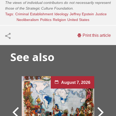
The views of individual contributors do not necessarily represent
those of the Strategic Culture Foundation.
Tags:
Criminal
Establishment
Ideology
Jeffrey Epstein
Justice
Neoliberalism
Politics
Religion
United States
Print this article
See also
August 7, 2026