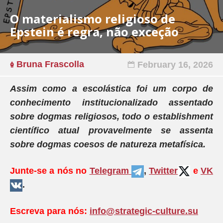
O materialismo religioso de
Epstein é regra, não exceção
Bruna Frascolla
February 16, 2026
Assim como a escolástica foi um corpo de
conhecimento institucionalizado assentado
sobre dogmas religiosos, todo o establishment
científico atual provavelmente se assenta
sobre dogmas coesos de natureza metafísica.
Junte-se a nós no
Telegram
,
Twitter
e
VK
.
Escreva para nós:
info@strategic-culture.su