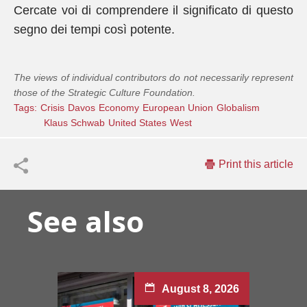
Cercate voi di comprendere il significato di questo
segno dei tempi così potente.
The views of individual contributors do not necessarily represent
those of the Strategic Culture Foundation.
Tags:
Crisis
Davos
Economy
European Union
Globalism
Klaus Schwab
United States
West
Print this article
See also
August 8, 2026