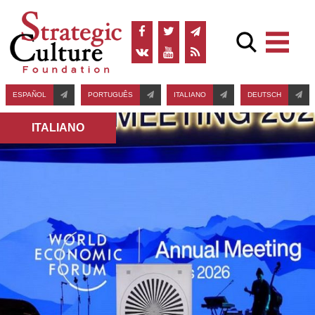
ESPAÑOL
PORTUGUÊS
ITALIANO
DEUTSCH
ITALIANO