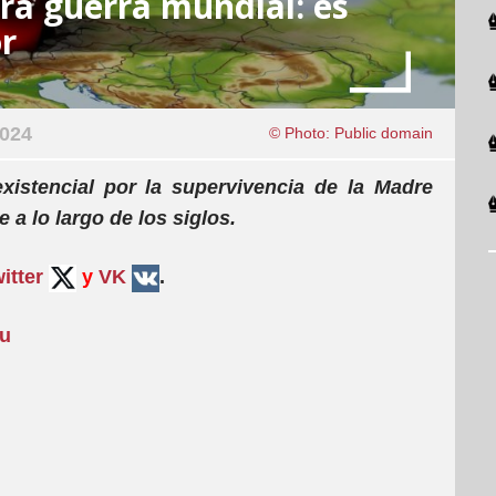
era guerra mundial: es
or
2024
© Photo: Public domain
xistencial por la supervivencia de la Madre
 a lo largo de los siglos.
itter
y
VK
.
su