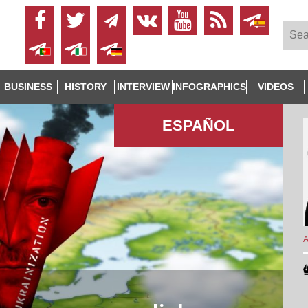
BUSINESS
HISTORY
INTERVIEW
INFOGRAPHICS
VIDEOS
ESPAÑOL
A