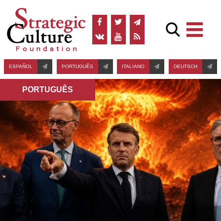
ESPAÑOL
PORTUGUÊS
ITALIANO
DEUTSCH
PORTUGUÊS