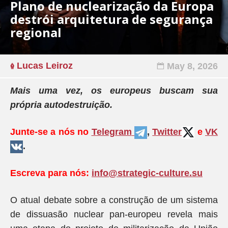
Plano de nuclearização da Europa
destrói arquitetura de segurança
regional
Lucas Leiroz
May 8, 2026
Mais uma vez, os europeus buscam sua
própria autodestruição.
Junte-se a nós no
Telegram
,
Twitter
e
VK
.
Escreva para nós:
info@strategic-culture.su
O atual debate sobre a construção de um sistema
de dissuasão nuclear pan-europeu revela mais