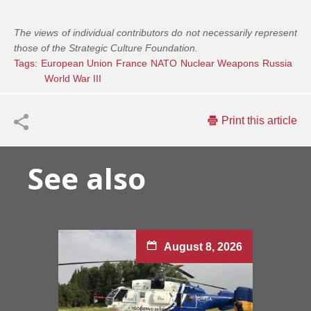
The views of individual contributors do not necessarily represent
those of the Strategic Culture Foundation.
Tags:
European Union
France
NATO
Nuclear Weapons
Russia
World War III
Print this article
See also
August 8, 2026