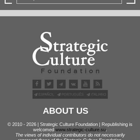
ESPAÑOL
PORTUGUÊS
ITALIANO
ABOUT US
© 2010 - 2026 | Strategic Culture Foundation | Republishing is
welcomed
www.strategic-culture.su
.
The views of individual contributors do not necessarily