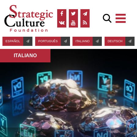
ESPAÑOL
PORTUGUÊS
ITALIANO
DEUTSCH
ITALIANO