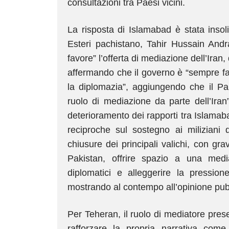
consultazioni tra Paesi vicini.
La risposta di Islamabad è stata insol
Esteri pachistano, Tahir Hussain Andra
favore” l’offerta di mediazione dell’Ira
affermando che il governo è “sempre fav
la diplomazia”, aggiungendo che il Paki
ruolo di mediazione da parte dell’Iran
deterioramento dei rapporti tra Islamaba
reciproche sul sostegno ai milizian
chiusure dei principali valichi, con g
Pakistan, offrire spazio a una mediaz
diplomatici e alleggerire la pression
mostrando al contempo all’opinione pubbl
Per Teheran, il ruolo di mediatore pres
rafforzare la propria narrativa come 