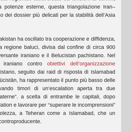
 potenze esterne, questa triangolazione Iran–
ei dossier più delicati per la stabilità dell’Asia
Pakistan ha oscillato tra cooperazione e diffidenza,
a regione baluci, divisa dal confine di circa 900
versante iraniano e il Belucistan pachistano. Nel
co iraniano contro
obiettivi dell’organizzazione
kistano, seguito dai raid di risposta di Islamabad
lūcistān, ha rappresentato il punto più basso delle
levando timori di un’escalation aperta tra due
raterne”. a scelta di entrambe le capitali, dopo
lation e lavorare per “superare le incomprensioni”
volezza, a Teheran come a Islamabad, che un
 controproducente.