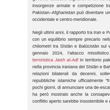
insorgenze armate e competizione tra
Pakistan–Afghanistan può diventare uno d
occidentale e centro-meridionale.
Negli ultimi anni, il rapporto tra Iran e 
con un equilibrio sempre precario nell
chilometri tra Sīstān e Balūcistān sul 
gennaio 2024, l’attacco missilisti
terroristica
Jaish al-Adl
in territorio pa
nella provincia iraniana del Sīstān e Ba
relazioni bilaterali da decenni, sol
repubbliche islamiche ufficialmente “f
pochi giorni, di annunciare una de-esca
ha però mostrato anche la consape
conflitto aperto sarebbe insostenibile e