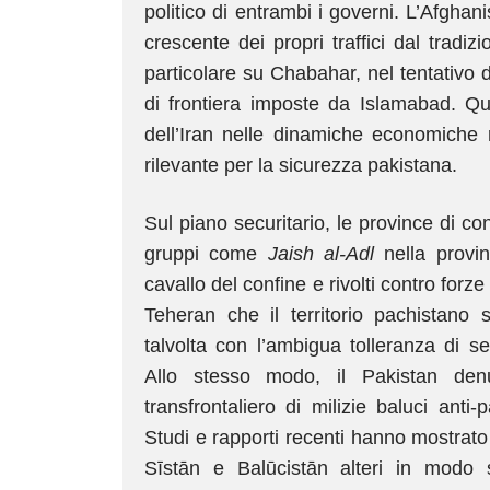
politico di entrambi i governi. L’Afgha
crescente dei propri traffici dal tradizi
particolare su Chabahar, nel tentativo 
di frontiera imposte da Islamabad. Que
dell’Iran nelle dinamiche economiche 
rilevante per la sicurezza pakistana.
Sul piano securitario, le province di con
gruppi come
Jaish al-Adl
nella provin
cavallo del confine e rivolti contro forz
Teheran che il territorio pachistano s
talvolta con l’ambigua tolleranza di s
Allo stesso modo, il Pakistan de
transfrontaliero di milizie baluci anti
Studi e rapporti recenti hanno mostrato 
Sīstān e Balūcistān alteri in modo sig