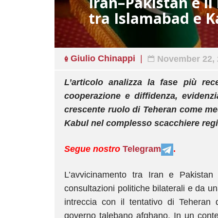
Iran–Pakistan e il
tra Islamabad e K
Giulio Chinappi
November 22, 
L’articolo analizza la fase più rec
cooperazione e diffidenza, evidenzi
crescente ruolo di Teheran come med
Kabul nel complesso scacchiere regi
Segue nostro
Telegram
.
L’avvicinamento tra Iran e Pakistan 
consultazioni politiche bilaterali e da
intreccia con il tentativo di Teheran
governo talebano afghano. In un contes