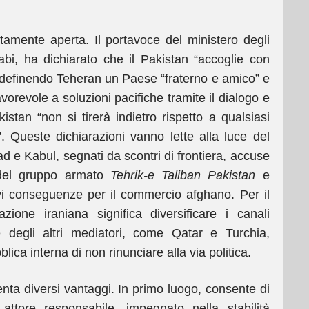
itamente aperta. Il portavoce del ministero degli
bi, ha dichiarato che il Pakistan “accoglie con
n, definendo Teheran un Paese “fraterno e amico” e
orevole a soluzioni pacifiche tramite il dialogo e
stan “non si tirerà indietro rispetto a qualsiasi
”. Queste dichiarazioni vanno lette alla luce del
d e Kabul, segnati da scontri di frontiera, accuse
i del gruppo armato
Tehrik-e Taliban Pakistan
e
ravi conseguenze per il commercio afghano. Per il
ione iraniana significa diversificare i canali
e degli altri mediatori, come Qatar e Turchia,
ica interna di non rinunciare alla via politica.
enta diversi vantaggi. In primo luogo, consente di
attore responsabile, impegnato nella stabilità