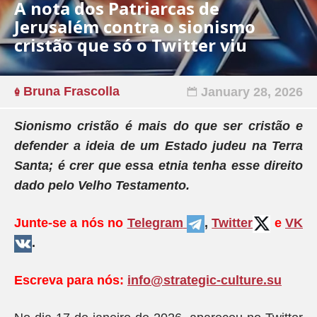
A nota dos Patriarcas de
Jerusalém contra o sionismo
cristão que só o Twitter viu
Bruna Frascolla
January 28, 2026
Sionismo cristão é mais do que ser cristão e
defender a ideia de um Estado judeu na Terra
Santa; é crer que essa etnia tenha esse direito
dado pelo Velho Testamento.
Junte-se a nós no
Telegram
,
Twitter
e
VK
.
Escreva para nós:
info@strategic-culture.su