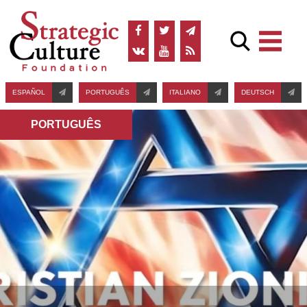
ESPAÑOL
PORTUGUÊS
ITALIANO
DEUTSCH
PORTUGUÊS