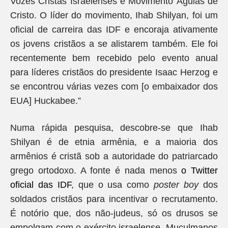
Vozes Cristãs Israelenses e Movimento Águias de
Cristo. O líder do movimento, Ihab Shilyan, foi um
oficial de carreira das IDF e encoraja ativamente
os jovens cristãos a se alistarem também. Ele foi
recentemente bem recebido pelo evento anual
para líderes cristãos do presidente Isaac Herzog e
se encontrou várias vezes com [o embaixador dos
EUA] Huckabee.”
Numa rápida pesquisa, descobre-se que Ihab
Shilyan é de etnia armênia, e a maioria dos
armênios é cristã sob a autoridade do patriarcado
grego ortodoxo. A fonte é nada menos
o Twitter
oficial das IDF
, que o usa como
poster boy
dos
soldados cristãos para incentivar o recrutamento.
É notório que, dos não-judeus, só os drusos se
empolgam com o exército israelense. Muçulmanos