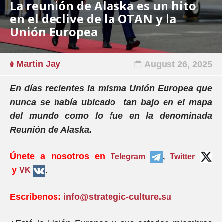
La reunión de Alaska es un hito
en el declive de la OTAN y la
Unión Europea
Martin Jay
August 26, 2025
En días recientes la misma Unión Europea que
nunca se había ubicado tan bajo en el mapa
del mundo como lo fue en la denominada
Reunión de Alaska.
Únete a nosotros en
Telegram
,
Twitter
y
VK
.
Escríbenos:
info@strategic-culture.su