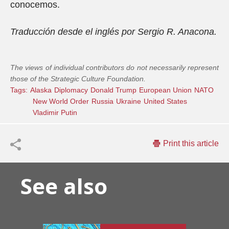
conocemos.
Traducción desde el inglés por Sergio R. Anacona.
The views of individual contributors do not necessarily represent
those of the Strategic Culture Foundation.
Tags:
Alaska
Diplomacy
Donald Trump
European Union
NATO
New World Order
Russia
Ukraine
United States
Vladimir Putin
Print this article
See also