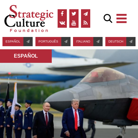
ESPAÑOL
PORTUGUÊS
ITALIANO
DEUTSCH
ESPAÑOL