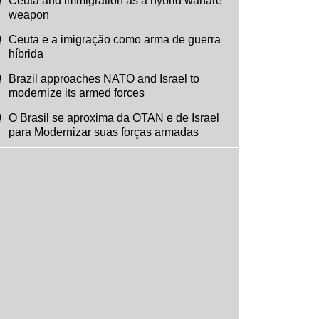
Ceuta and immigration as a hybrid warfare
weapon
Ceuta e a imigração como arma de guerra
híbrida
Brazil approaches NATO and Israel to
modernize its armed forces
O Brasil se aproxima da OTAN e de Israel
para Modernizar suas forças armadas