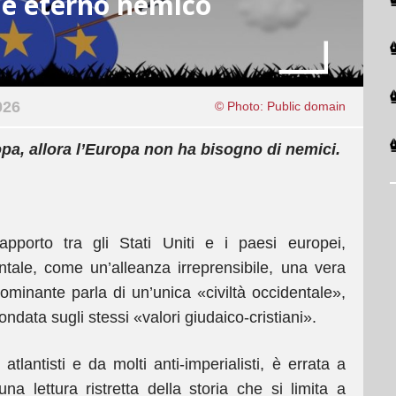
ome eterno nemico
026
© Photo: Public domain
ropa, allora l’Europa non ha bisogno di nemici.
apporto tra gli Stati Uniti e i paesi europei,
ntale, come un’alleanza irreprensibile, una vera
 dominante parla di un’unica «civiltà occidentale»,
ndata sugli stessi «valori giudaico-cristiani».
tlantisti e da molti anti-imperialisti, è errata a
 lettura ristretta della storia che si limita a