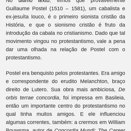
No
último texto
, vimos que provavelmente
Guillaume Postel (1510 – 1581), um cabalista e
ex-jesuíta louco, é o primeiro sionista cristão da
História, e que o sionismo cristão é fruto da
introdução da cabala no cristianismo. Dado que tal
movimento vingou no protestantismo, vale a pena
dar uma olhada na relação de Postel com o
protestantismo.
Postel era benquisto pelos protestantes. Era amigo
e correspondente do erudito Melanchton, braço
direito de Lutero. Sua obra mais ambiciosa,
De
orbis terrae concordia
, foi impressa em Basileia,
então um importante centro do protestantismo no
qual tinha muitos amigos. E ele influenciou
algumas correntes, também: a crermos em William
Bouwsma, autor de
Concordia Mundi: The Career