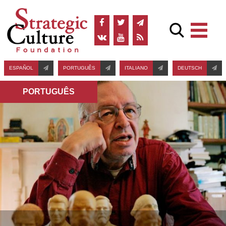
ESPAÑOL
PORTUGUÊS
ITALIANO
DEUTSCH
PORTUGUÊS