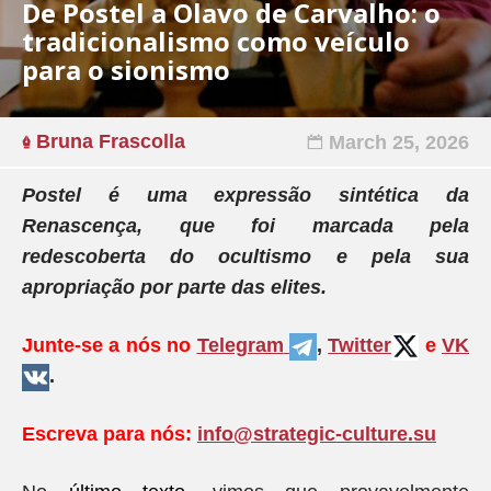
De Postel a Olavo de Carvalho: o
tradicionalismo como veículo
para o sionismo
Bruna Frascolla
March 25, 2026
Postel é uma expressão sintética da
Renascença, que foi marcada pela
redescoberta do ocultismo e pela sua
apropriação por parte das elites.
Junte-se a nós no
Telegram
,
Twitter
e
VK
.
Escreva para nós:
info@strategic-culture.su