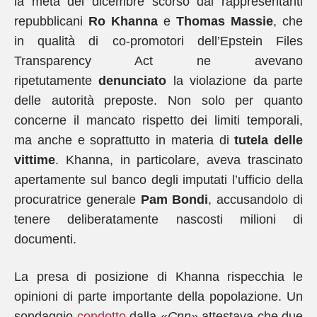
la metà del dicembre scorso dai rappresentanti
repubblicani
Ro Khanna
e
Thomas Massie
, che
in qualità di co-promotori dell’Epstein Files
Transparency Act ne avevano
ripetutamente
denunciato
la violazione da parte
delle autorità preposte. Non solo per quanto
concerne il mancato rispetto dei limiti temporali,
ma anche e soprattutto in materia di
tutela delle
vittime
. Khanna, in particolare, aveva trascinato
apertamente sul banco degli imputati l’ufficio della
procuratrice generale
Pam
Bondi
, accusandolo di
tenere deliberatamente nascosti milioni di
documenti.
La presa di posizione di Khanna rispecchia le
opinioni di parte importante della popolazione. Un
sondaggio
condotto
dalla «
Cnn»
attestava che due