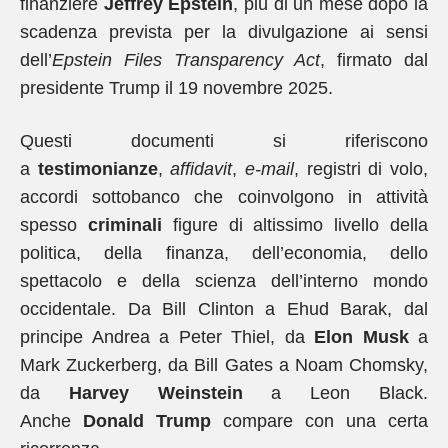
finanziere
Jeffrey Epstein
, più di un mese dopo la
scadenza prevista per la divulgazione ai sensi
dell’
Epstein Files Transparency Act
, firmato dal
presidente Trump il 19 novembre 2025.
Questi documenti si riferiscono
a
testimonianze
,
affidavit
,
e-mail
, registri di volo,
accordi sottobanco che coinvolgono in attività
spesso
criminali
figure di altissimo livello della
politica, della finanza, dell’economia, dello
spettacolo e della scienza dell’interno mondo
occidentale. Da Bill Clinton a Ehud Barak, dal
principe Andrea a Peter Thiel, da
Elon Musk
a
Mark Zuckerberg, da Bill Gates a Noam Chomsky,
da
Harvey Weinstein
a Leon Black.
Anche
Donald Trump
compare con una certa