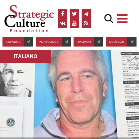
ESPAÑOL
PORTUGUÊS
ITALIANO
DEUTSCH
ITALIANO