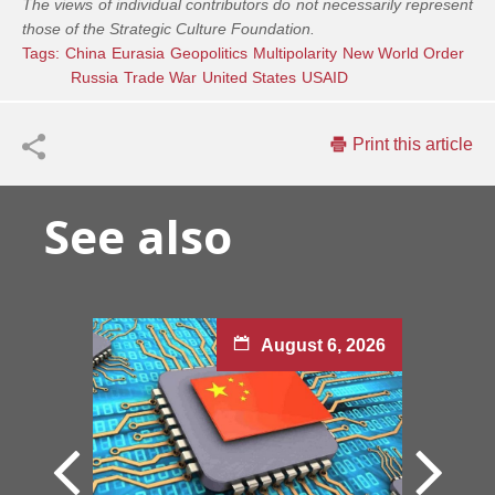
The views of individual contributors do not necessarily represent
those of the Strategic Culture Foundation.
Tags:
China
Eurasia
Geopolitics
Multipolarity
New World Order
Russia
Trade War
United States
USAID
Print this article
See also
August 6, 2026