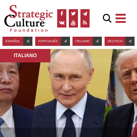
ESPAÑOL
PORTUGUÊS
ITALIANO
DEUTSCH
ITALIANO