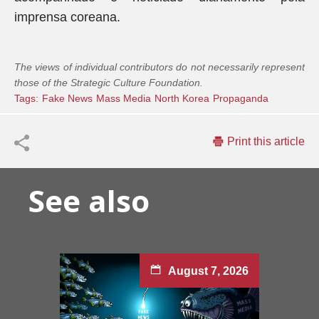
imprensa coreana.
The views of individual contributors do not necessarily represent
those of the Strategic Culture Foundation.
Tags:
Fake News
Mass Media
North Korea
Propaganda
Print this article
See also
August 7, 2026