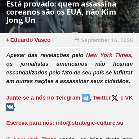
Está provado: quem assassina
coreanos são os EUA, não Kim
Jong Un
Eduardo Vasco
September 16, 2025
Apesar das revelações pelo
New York Times
,
os jornalistas americanos não ficaram
escandalizados pelo fato de seu país se infiltrar
em outras nações e assassinar seus cidadãos.
Junte-se a nós no
Telegram
,
Twitter
e
VK
.
Escreva para nós:
info@strategic-culture.su