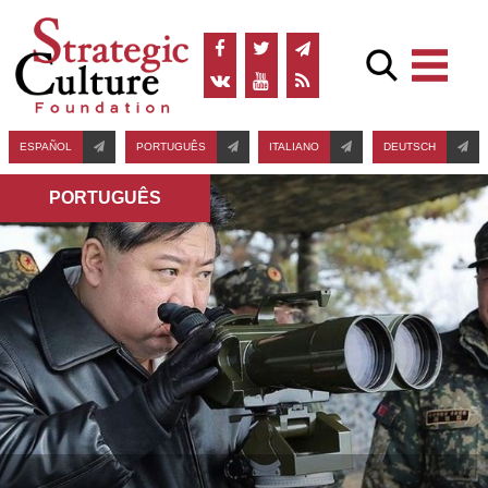
ESPAÑOL
PORTUGUÊS
ITALIANO
DEUTSCH
PORTUGUÊS