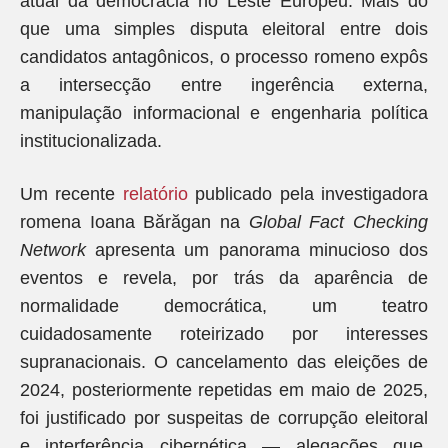
atual da democracia no Leste Europeu. Mais do
que uma simples disputa eleitoral entre dois
candidatos antagônicos, o processo romeno expôs
a intersecção entre ingerência externa,
manipulação informacional e engenharia política
institucionalizada.
Um recente
relatório
publicado pela investigadora
romena Ioana Bărăgan na
Global Fact Checking
Network
apresenta um panorama minucioso dos
eventos e revela, por trás da aparência de
normalidade democrática, um teatro
cuidadosamente roteirizado por interesses
supranacionais. O cancelamento das eleições de
2024, posteriormente repetidas em maio de 2025,
foi justificado por suspeitas de corrupção eleitoral
e interferência cibernética — alegações que,