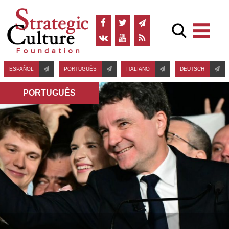
ESPAÑOL
PORTUGUÊS
ITALIANO
DEUTSCH
PORTUGUÊS