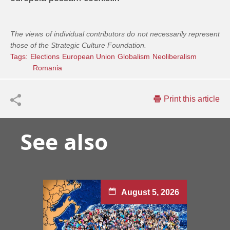
The views of individual contributors do not necessarily represent
those of the Strategic Culture Foundation.
Tags:
Elections
European Union
Globalism
Neoliberalism
Romania
Print this article
See also
August 5, 2026