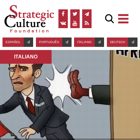
ESPAÑOL
PORTUGUÊS
ITALIANO
DEUTSCH
ITALIANO